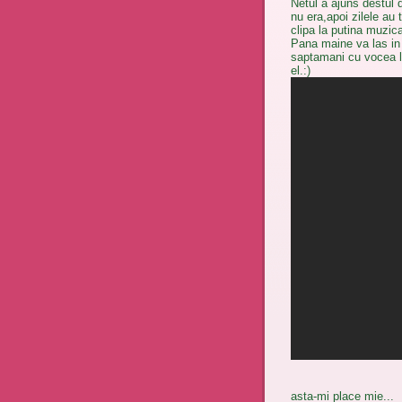
Netul a ajuns destul 
nu era,apoi zilele au 
clipa la putina muzica
Pana maine va las in
saptamani cu vocea lui
el.:)
asta-mi place mie...