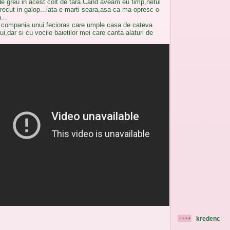
de greu in acest colt de tara.Cand aveam eu timp,netul
trecut in galop...iata e marti seara,asa ca ma opresc o
...
 compania unui fecioras care umple casa de cateva
,dar si cu vocile baietilor mei care canta alaturi de
kredenc