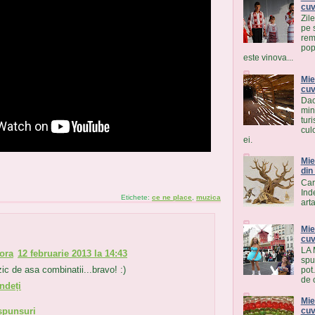
cuv
Zile
pe 
rem
pop
este vinova...
Mie
cuv
Dac
min
tur
cul
ei.
Mie
din
Car
Ind
Etichete:
ce ne place
,
muzica
arta
Mie
cuv
LA 
ora
12 februarie 2013 la 14:43
spu
ic de asa combinatii...bravo! :)
pot
de 
ndeți
Mie
spunsuri
cuv