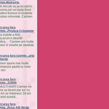
inte.Maiestrie.
le trecute au jucat opinci
scena,azi va canta tineri
eteni frumosi in costume
ulare minunate. Carmen
rcurea fara
inte...Pestera Cristalelor
a inainte a fost
a,acum e atractie
istica... Carmen are multa
oare si veselie pe straduta
rcurea fara cuvinte...arta
 hartie
men spune mai multe.
emanare gasita la mare
 aici
rcurea fara
inte...SONIA
MULTI ANI!!!! Carmen ne
ne sa tacem,dar azi nu
. Azi se implinesc 18 ani
cand aceast...
rcurea fara
inte...Rosu Alb Verde