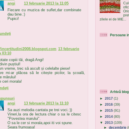
Cul
angi
13 februarie 2013 la 11:05
ofic
Fiecare cu muzica de suflet,dar combinate
Ori
dau bine.:)
pre
Pupici!
zilele ei de MIE...
undeți
Persoane i
//incertitudini2008.blogspot.com
13 februarie
a 03:10
tate copiii tăi, dragă Angi!
ivin puștiul!
m vreme, trec să ascult și celelalte piese!
are mi-ar plăcea să le citește picilor, la școală,
e mărului!
e ceri morala!
ndeți
Arhivă blog
spunsuri
►
2017
(1)
angi
13 februarie 2013 la 11:10
►
2016
(39)
Sa auzi melodia cantata pe trei voci.:))
►
2015
(91)
Vineri,la ora de lectura chiar o sa le citesc
►
2014
(80)
"Povestea marului".
▼
2013
(109)
O sa le cer si morala,apoi iti voi spune.
Seara frumoasa!
►
decembrie
(