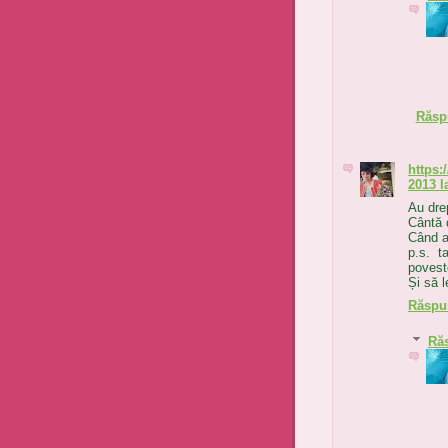
Răsp
https:
2013 l
Au drep
Cântă d
Când a
p.s. t
povest
Și să l
Răspu
Ră