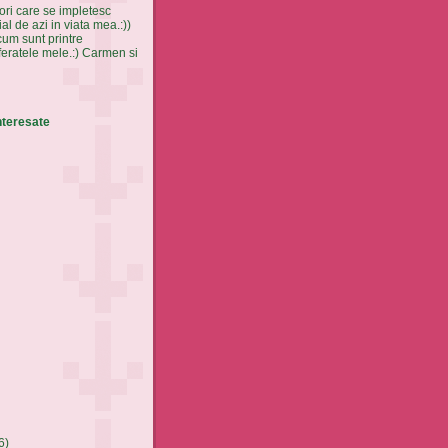
ori care se impletesc
ial de azi in viata mea.:))
cum sunt printre
feratele mele.:) Carmen si
nteresate
6)