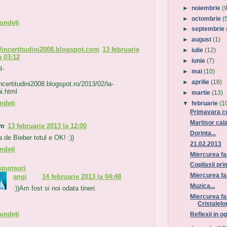
►
noiembrie
(
►
octombrie
(
undeți
►
septembrie
►
august
(1)
//incertitudini2008.blogspot.com
13 februarie
►
iulie
(12)
a 03:12
►
iunie
(7)
l-
►
mai
(10)
►
aprilie
(18)
incertitudini2008.blogspot.ro/2013/02/la-
i.html
►
martie
(13)
ndeți
▼
februarie
(1
Primavara cu r
Martisor cal
im
13 februarie 2013 la 12:00
Dorinta...
a de Bieber totul e OK! :))
21.02.2013
ndeți
Miercurea fa
Copilasii pri
spunsuri
Miercurea fa
angi
14 februarie 2013 la 04:48
Muzica...
:))Am fost si noi odata tineri.
Miercurea fa
Cristalelo
undeți
Reflexii in og