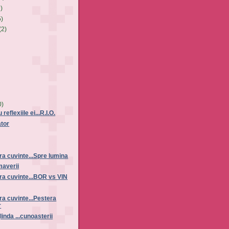
9)
5)
(2)
0)
eflexiile ei...R.I.O.
ator
ra cuvinte...Spre lumina
maverii
ra cuvinte...BOR vs VIN
ra cuvinte...Pestera
r
linda ...cunoasterii