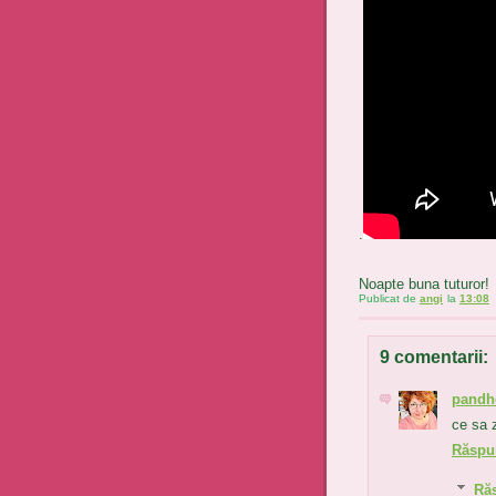
.
Noapte buna tuturor!
Publicat de
angi
la
13:08
9 comentarii:
pandh
ce sa z
Răspu
Ră