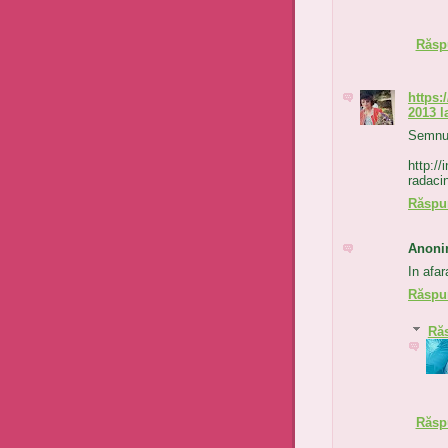
Răsp
https:
2013 l
Semnu
http://
radacin
Răspu
Anon
In afar
Răspu
Ră
Răsp