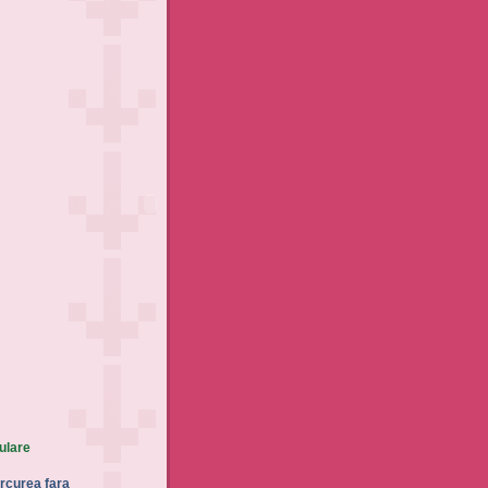
ulare
rcurea fara